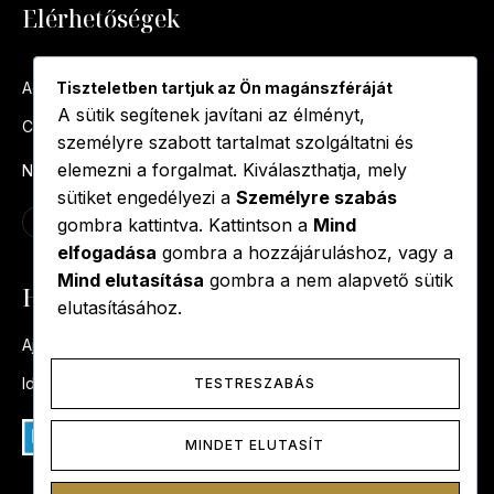
Elérhetőségek
Tiszteletben tartjuk az Ön magánszféráját
Aqua Head Spa Miskolc
A sütik segítenek javítani az élményt,
Cím: 3525 Miskolc, Hunyadi utca 56.
személyre szabott tartalmat szolgáltatni és
elemezni a forgalmat. Kiválaszthatja, mely
Nyitvatartás: bejelentkezés alapján
sütiket engedélyezi a
Személyre szabás
F
T
I
gombra kattintva. Kattintson a
Mind
a
i
n
c
k
s
elfogadása
gombra a hozzájáruláshoz, vagy a
e
t
t
b
o
a
Mind elutasítása
gombra a nem alapvető sütik
o
k
g
Hasznos oldalak
o
r
k
a
elutasításához.
-
m
f
Ajándékkártya
Időpontfoglalás
TESTRESZABÁS
MINDET ELUTASÍT